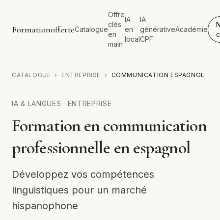
Offre
IA
IA
clés
Formationofferte
Catalogue
en
générative
Académie
en
c
local
CPF
main
CATALOGUE
›
ENTREPRISE
›
COMMUNICATION ESPAGNOL
IA & LANGUES
·
ENTREPRISE
Formation en communication
professionnelle en espagnol
Développez vos compétences
linguistiques pour un marché
hispanophone