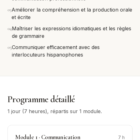
0
3
Améliorer la compréhension et la production orale
et écrite
0
4
Maîtriser les expressions idiomatiques et les règles
de grammaire
0
5
Communiquer efficacement avec des
interlocuteurs hispanophones
Programme détaillé
1 jour (7 heures)
, répartis sur
1
module
.
Module
1
·
Communication
7
h